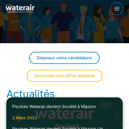
Aller
au
contenu
Déposez votre candidature
Consultez nos offres d’emploi
Actualités
Piscines Waterair devient Société à Mission
2 Mars 2022
Piscines Waterair devient Société à Mission Un