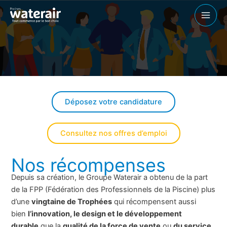
Aller
au
contenu
Déposez votre candidature
Consultez nos offres d’emploi
Nos récompenses
Depuis sa création, le Groupe Waterair a obtenu de la part
de la FPP (Fédération des Professionnels de la Piscine) plus
d’une
vingtaine de Trophées
qui récompensent aussi
bien
l’innovation, le design et le développement
durable
que la
qualité de la force de vente
ou
du service